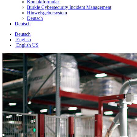
Kontaktformular
Bürkle Cybersecurity Incident Management
Hinweisgebersystem
Deutsch
Deutsch
Deutsch
English
English US