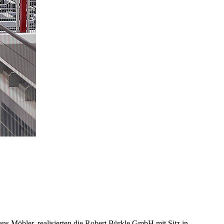
s Möbler, realisierten die Robert Bürkle GmbH mit Sitz in