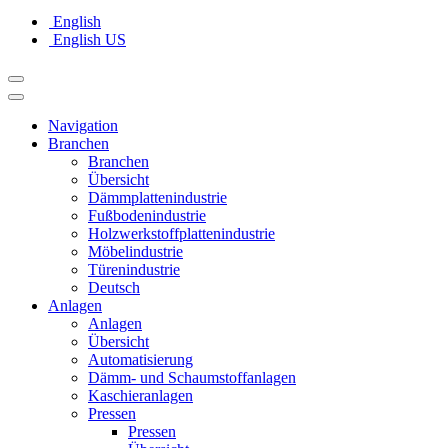
English
English US
Navigation
Branchen
Branchen
Übersicht
Dämmplattenindustrie
Fußbodenindustrie
Holzwerkstoffplattenindustrie
Möbelindustrie
Türenindustrie
Deutsch
Anlagen
Anlagen
Übersicht
Automatisierung
Dämm- und Schaumstoffanlagen
Kaschieranlagen
Pressen
Pressen