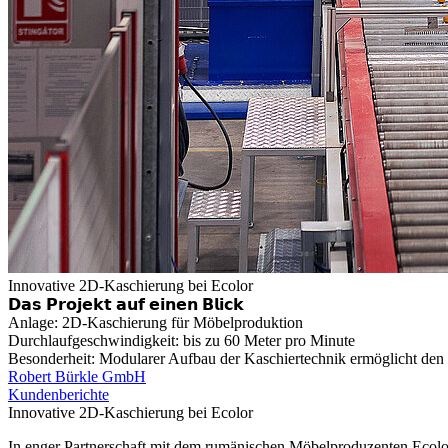
Innovative 2D-Kaschierung bei Ecolor
𝗗𝗮𝘀 𝗣𝗿𝗼𝗷𝗲𝗸𝘁 𝗮𝘂𝗳 𝗲𝗶𝗻𝗲𝗻 𝗕𝗹𝗶𝗰𝗸
Anlage: 2D-Kaschierung für Möbelproduktion
Durchlaufgeschwindigkeit: bis zu 60 Meter pro Minute
Besonderheit: Modularer Aufbau der Kaschiertechnik ermöglicht de
Robert Bürkle GmbH
Kundenberichte
Innovative 2D-Kaschierung bei Ecolor
In enger Partnerschaft mit dem rumänischen Möbelproduzenten Ecolor