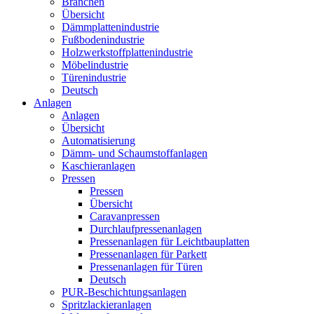
Branchen
Übersicht
Dämmplattenindustrie
Fußbodenindustrie
Holzwerkstoffplattenindustrie
Möbelindustrie
Türenindustrie
Deutsch
Anlagen
Anlagen
Übersicht
Automatisierung
Dämm- und Schaumstoffanlagen
Kaschieranlagen
Pressen
Pressen
Übersicht
Caravanpressen
Durchlaufpressenanlagen
Pressenanlagen für Leichtbauplatten
Pressenanlagen für Parkett
Pressenanlagen für Türen
Deutsch
PUR-Beschichtungsanlagen
Spritzlackieranlagen