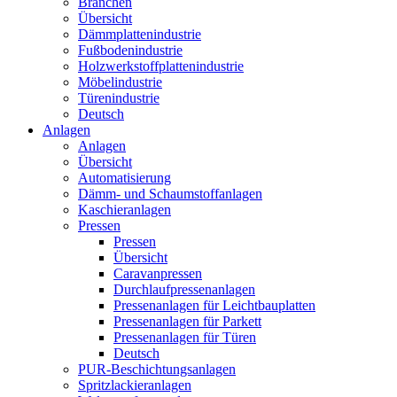
Branchen
Übersicht
Dämmplattenindustrie
Fußbodenindustrie
Holzwerkstoffplattenindustrie
Möbelindustrie
Türenindustrie
Deutsch
Anlagen
Anlagen
Übersicht
Automatisierung
Dämm- und Schaumstoffanlagen
Kaschieranlagen
Pressen
Pressen
Übersicht
Caravanpressen
Durchlaufpressenanlagen
Pressenanlagen für Leichtbauplatten
Pressenanlagen für Parkett
Pressenanlagen für Türen
Deutsch
PUR-Beschichtungsanlagen
Spritzlackieranlagen