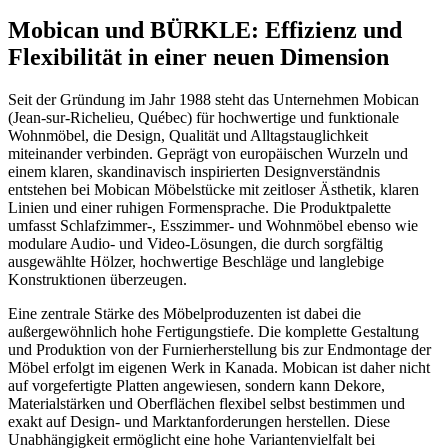
Mobican und BÜRKLE: Effizienz und
Flexibilität in einer neuen Dimension
Seit der Gründung im Jahr 1988 steht das Unternehmen Mobican
(Jean-sur-Richelieu, Québec) für hochwertige und funktionale
Wohnmöbel, die Design, Qualität und Alltagstauglichkeit
miteinander verbinden. Geprägt von europäischen Wurzeln und
einem klaren, skandinavisch inspirierten Designverständnis
entstehen bei Mobican Möbelstücke mit zeitloser Ästhetik, klaren
Linien und einer ruhigen Formensprache. Die Produktpalette
umfasst Schlafzimmer-, Esszimmer- und Wohnmöbel ebenso wie
modulare Audio- und Video-Lösungen, die durch sorgfältig
ausgewählte Hölzer, hochwertige Beschläge und langlebige
Konstruktionen überzeugen.
Eine zentrale Stärke des Möbelproduzenten ist dabei die
außergewöhnlich hohe Fertigungstiefe. Die komplette Gestaltung
und Produktion von der Furnierherstellung bis zur Endmontage der
Möbel erfolgt im eigenen Werk in Kanada. Mobican ist daher nicht
auf vorgefertigte Platten angewiesen, sondern kann Dekore,
Materialstärken und Oberflächen flexibel selbst bestimmen und
exakt auf Design- und Marktanforderungen herstellen. Diese
Unabhängigkeit ermöglicht eine hohe Variantenvielfalt bei