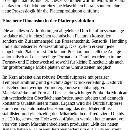
Lösungen daraus ableitet. Dieses Vertrauen war für Mobican zentral,
da das Projekt nicht nur einzelne Maschinen betraf, sondern eine
neue Prozesslogik für die Plattenproduktion einführte.
Eine neue Dimension in der Plattenproduktion
Die aus diesen Anforderungen abgeleitete Durchlaufpressenanlage
ist daher nicht in einzelnen technischen Featuren konstruiert,
sondern ein Zusammenspiel aus Pressentechnik, Sensorik, Handling
und automatisierter Prozessführung. Das System erkennt jede
eingehende Platte, misst Dicke und Position und stellt die Anlage
automatisch auf das jeweilige Format ein. Damit werden extreme
Format- und Dickenwechsel sowohl für kleine Einzelteile als auch
für großformatige Möbelplatten ohne Umrüstzeiten möglich.
Im Kern arbeitet eine robuste Durchlaufpresse mit präziser
Temperaturführung und gleichmäßiger Druckverteilung. Dadurch
entstehen hochwertige Furnierergebnisse unabhängig von
Materialstärke und Format. Dies ist ein wichtiger Punkt, da Mobican
mit wechselnden Oberflächenanforderungen arbeitet und dennoch
konstante Qualität liefern muss. Ergänzt wird die Durchlaufpresse
durch ein vollautomatisches Handling, das den Materialfluss
stabilisiert und gleichzeitig den Mitarbeiterbedarf reduziert. Die bis
zu 120 kg schweren Holzwerkstoffplatten werden heute anstatt von
vier von einem Maschinenbedienern produziert. „Mit der neuen
Anlage haben wir unseren Personalbedarf um gut 75 % reduziert