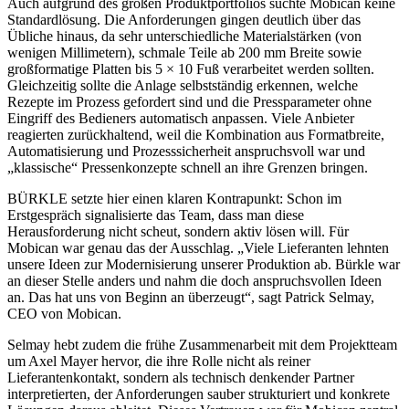
Auch aufgrund des großen Produktportfolios suchte Mobican keine
Standardlösung. Die Anforderungen gingen deutlich über das
Übliche hinaus, da sehr unterschiedliche Materialstärken (von
wenigen Millimetern), schmale Teile ab 200 mm Breite sowie
großformatige Platten bis 5 × 10 Fuß verarbeitet werden sollten.
Gleichzeitig sollte die Anlage selbstständig erkennen, welche
Rezepte im Prozess gefordert sind und die Pressparameter ohne
Eingriff des Bedieners automatisch anpassen. Viele Anbieter
reagierten zurückhaltend, weil die Kombination aus Formatbreite,
Automatisierung und Prozesssicherheit anspruchsvoll war und
„klassische“ Pressenkonzepte schnell an ihre Grenzen bringen.
BÜRKLE setzte hier einen klaren Kontrapunkt: Schon im
Erstgespräch signalisierte das Team, dass man diese
Herausforderung nicht scheut, sondern aktiv lösen will. Für
Mobican war genau das der Ausschlag. „Viele Lieferanten lehnten
unsere Ideen zur Modernisierung unserer Produktion ab. Bürkle war
an dieser Stelle anders und nahm die doch anspruchsvollen Ideen
an. Das hat uns von Beginn an überzeugt“, sagt Patrick Selmay,
CEO von Mobican.
Selmay hebt zudem die frühe Zusammenarbeit mit dem Projektteam
um Axel Mayer hervor, die ihre Rolle nicht als reiner
Lieferantenkontakt, sondern als technisch denkender Partner
interpretierten, der Anforderungen sauber strukturiert und konkrete