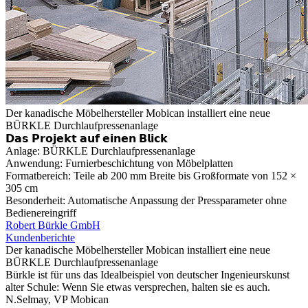
Der kanadische Möbelhersteller Mobican installiert eine neue
BÜRKLE Durchlaufpressenanlage
𝗗𝗮𝘀 𝗣𝗿𝗼𝗷𝗲𝗸𝘁 𝗮𝘂𝗳 𝗲𝗶𝗻𝗲𝗻 𝗕𝗹𝗶𝗰𝗸
Anlage: BÜRKLE Durchlaufpressenanlage
Anwendung: Furnierbeschichtung von Möbelplatten
Formatbereich: Teile ab 200 mm Breite bis Großformate von 152 ×
305 cm
Besonderheit: Automatische Anpassung der Pressparameter ohne
Bedienereingriff
Robert Bürkle GmbH
Kundenberichte
Der kanadische Möbelhersteller Mobican installiert eine neue
BÜRKLE Durchlaufpressenanlage
Bürkle ist für uns das Idealbeispiel von deutscher Ingenieurskunst
alter Schule: Wenn Sie etwas versprechen, halten sie es auch.
N.Selmay, VP Mobican