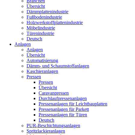
Branchen
Übersicht
Dämmplattenindustrie
Fußbodenindustrie
Holzwerkstoffplattenindustrie
Möbelindustrie
Türenindustrie
Deutsch
Anlagen
Anlagen
Übersicht
Automatisierung
Dämm- und Schaumstoffanlagen
Kaschieranlagen
Pressen
Pressen
Übersicht
Caravanpressen
Durchlaufpressenanlagen
Pressenanlagen für Leichtbauplatten
Pressenanlagen für Parkett
Pressenanlagen für Türen
Deutsch
PUR-Beschichtungsanlagen
Spritzlackieranlagen