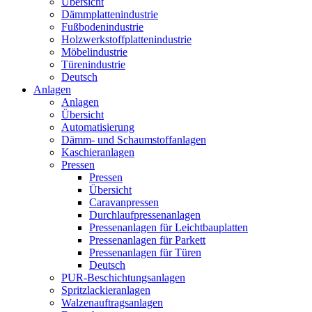
Übersicht
Dämmplattenindustrie
Fußbodenindustrie
Holzwerkstoffplattenindustrie
Möbelindustrie
Türenindustrie
Deutsch
Anlagen
Anlagen
Übersicht
Automatisierung
Dämm- und Schaumstoffanlagen
Kaschieranlagen
Pressen
Pressen
Übersicht
Caravanpressen
Durchlaufpressenanlagen
Pressenanlagen für Leichtbauplatten
Pressenanlagen für Parkett
Pressenanlagen für Türen
Deutsch
PUR-Beschichtungsanlagen
Spritzlackieranlagen
Walzenauftragsanlagen