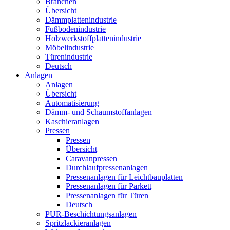
Branchen
Übersicht
Dämmplattenindustrie
Fußbodenindustrie
Holzwerkstoffplattenindustrie
Möbelindustrie
Türenindustrie
Deutsch
Anlagen
Anlagen
Übersicht
Automatisierung
Dämm- und Schaumstoffanlagen
Kaschieranlagen
Pressen
Pressen
Übersicht
Caravanpressen
Durchlaufpressenanlagen
Pressenanlagen für Leichtbauplatten
Pressenanlagen für Parkett
Pressenanlagen für Türen
Deutsch
PUR-Beschichtungsanlagen
Spritzlackieranlagen