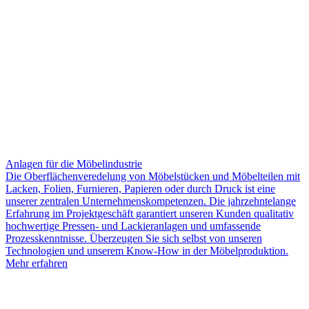
Anlagen für die Möbelindustrie
Die Oberflächenveredelung von Möbelstücken und Möbelteilen mit
Lacken, Folien, Furnieren, Papieren oder durch Druck ist eine
unserer zentralen Unternehmenskompetenzen. Die jahrzehntelange
Erfahrung im Projektgeschäft garantiert unseren Kunden qualitativ
hochwertige Pressen- und Lackieranlagen und umfassende
Prozesskenntnisse. Überzeugen Sie sich selbst von unseren
Technologien und unserem Know-How in der Möbelproduktion.
Mehr erfahren