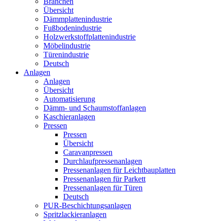
Branchen
Übersicht
Dämmplattenindustrie
Fußbodenindustrie
Holzwerkstoffplattenindustrie
Möbelindustrie
Türenindustrie
Deutsch
Anlagen
Anlagen
Übersicht
Automatisierung
Dämm- und Schaumstoffanlagen
Kaschieranlagen
Pressen
Pressen
Übersicht
Caravanpressen
Durchlaufpressenanlagen
Pressenanlagen für Leichtbauplatten
Pressenanlagen für Parkett
Pressenanlagen für Türen
Deutsch
PUR-Beschichtungsanlagen
Spritzlackieranlagen