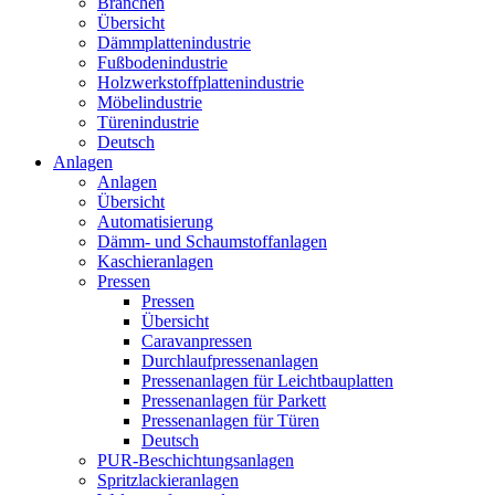
Branchen
Übersicht
Dämmplattenindustrie
Fußbodenindustrie
Holzwerkstoffplattenindustrie
Möbelindustrie
Türenindustrie
Deutsch
Anlagen
Anlagen
Übersicht
Automatisierung
Dämm- und Schaumstoffanlagen
Kaschieranlagen
Pressen
Pressen
Übersicht
Caravanpressen
Durchlaufpressenanlagen
Pressenanlagen für Leichtbauplatten
Pressenanlagen für Parkett
Pressenanlagen für Türen
Deutsch
PUR-Beschichtungsanlagen
Spritzlackieranlagen