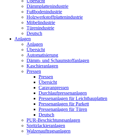
Übersicht
Dämmplattenindustrie
Fußbodenindustrie
Holzwerkstoffplattenindustrie
Möbelindustrie
Türenindustrie
Deutsch
Anlagen
Anlagen
Übersicht
Automatisierung
Dämm- und Schaumstoffanlagen
Kaschieranlagen
Pressen
Pressen
Übersicht
Caravanpressen
Durchlaufpressenanlagen
Pressenanlagen für Leichtbauplatten
Pressenanlagen für Parkett
Pressenanlagen für Türen
Deutsch
PUR-Beschichtungsanlagen
Spritzlackieranlagen
Walzenauftragsanlagen