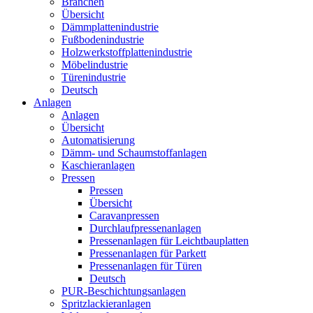
Branchen
Übersicht
Dämmplattenindustrie
Fußbodenindustrie
Holzwerkstoffplattenindustrie
Möbelindustrie
Türenindustrie
Deutsch
Anlagen
Anlagen
Übersicht
Automatisierung
Dämm- und Schaumstoffanlagen
Kaschieranlagen
Pressen
Pressen
Übersicht
Caravanpressen
Durchlaufpressenanlagen
Pressenanlagen für Leichtbauplatten
Pressenanlagen für Parkett
Pressenanlagen für Türen
Deutsch
PUR-Beschichtungsanlagen
Spritzlackieranlagen