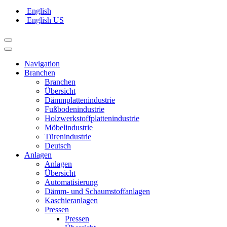
English
English US
Navigation
Branchen
Branchen
Übersicht
Dämmplattenindustrie
Fußbodenindustrie
Holzwerkstoffplattenindustrie
Möbelindustrie
Türenindustrie
Deutsch
Anlagen
Anlagen
Übersicht
Automatisierung
Dämm- und Schaumstoffanlagen
Kaschieranlagen
Pressen
Pressen