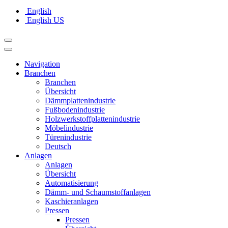
English
English US
Navigation
Branchen
Branchen
Übersicht
Dämmplattenindustrie
Fußbodenindustrie
Holzwerkstoffplattenindustrie
Möbelindustrie
Türenindustrie
Deutsch
Anlagen
Anlagen
Übersicht
Automatisierung
Dämm- und Schaumstoffanlagen
Kaschieranlagen
Pressen
Pressen