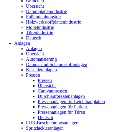
Branchen
Übersicht
Dämmplattenindustrie
Fußbodenindustrie
Holzwerkstoffplattenindustrie
Möbelindustrie
Türenindustrie
Deutsch
Anlagen
Anlagen
Übersicht
Automatisierung
Dämm- und Schaumstoffanlagen
Kaschieranlagen
Pressen
Pressen
Übersicht
Caravanpressen
Durchlaufpressenanlagen
Pressenanlagen für Leichtbauplatten
Pressenanlagen für Parkett
Pressenanlagen für Türen
Deutsch
PUR-Beschichtungsanlagen
Spritzlackieranlagen